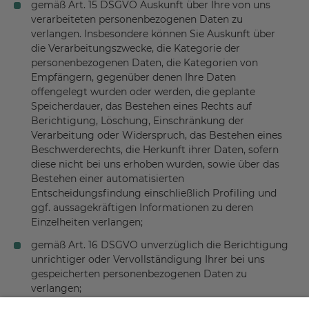
gemäß Art. 15 DSGVO Auskunft über Ihre von uns
verarbeiteten personenbezogenen Daten zu
verlangen. Insbesondere können Sie Auskunft über
die Verarbeitungszwecke, die Kategorie der
personenbezogenen Daten, die Kategorien von
Empfängern, gegenüber denen Ihre Daten
offengelegt wurden oder werden, die geplante
Speicherdauer, das Bestehen eines Rechts auf
Berichtigung, Löschung, Einschränkung der
Verarbeitung oder Widerspruch, das Bestehen eines
Beschwerderechts, die Herkunft ihrer Daten, sofern
diese nicht bei uns erhoben wurden, sowie über das
Bestehen einer automatisierten
Entscheidungsfindung einschließlich Profiling und
ggf. aussagekräftigen Informationen zu deren
Einzelheiten verlangen;
gemäß Art. 16 DSGVO unverzüglich die Berichtigung
unrichtiger oder Vervollständigung Ihrer bei uns
gespeicherten personenbezogenen Daten zu
verlangen;