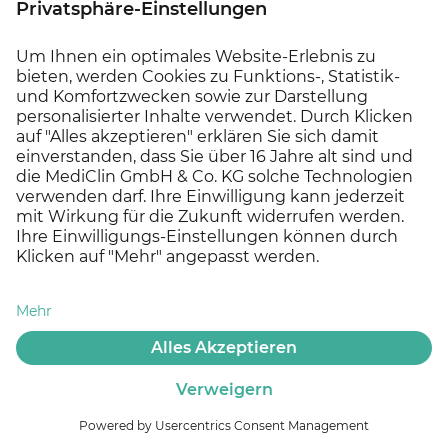
gemäß Art. 17 DSGVO die Löschung Ihrer bei uns
gespeicherten personenbezogenen Daten zu
verlangen, soweit nicht die Verarbeitung zur
Ausübung des Rechts auf freie Meinungsäußerung
und Information, zur Erfüllung einer rechtlichen
Verpflichtung, aus Gründen des öffentlichen
Interesses oder zur Geltendmachung, Ausübung
oder Verteidigung von Rechtsansprüchen
erforderlich ist;
gemäß Art. 18 DSGVO die Einschränkung der
Verarbeitung Ihrer personenbezogenen Daten zu
verlangen, soweit die Richtigkeit der Daten von
Ihnen bestritten wird, die Verarbeitung
unrechtmäßig ist, Sie aber deren Löschung ablehnen
und wir die Daten nicht mehr benötigen, Sie jedoch
diese zur Geltendmachung, Ausübung oder
Verteidigung von Rechtsansprüchen benötigen oder
Sie gemäß Art. 21 DSGVO Widerspruch gegen die
Verarbeitung eingelegt haben;
Kontakt
Long COVID-
Offene Stellen
gemäß Art. 20 DSGVO Ihre personenbezogenen
Reha
Daten, die Sie uns bereitgestellt haben, in einem