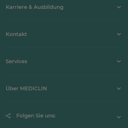
Karriere & Ausbildung
Stellenangebote
Kontakt
MEDICLIN als Arbeitgeber
Kontaktformular
Services
Ansprechpartner
Mediathek
Über MEDICLIN
Krankheitsbilder A-Z
Erklärung zur Barrierefreiheit
Unternehmen
Folgen Sie uns:
Einrichtungen