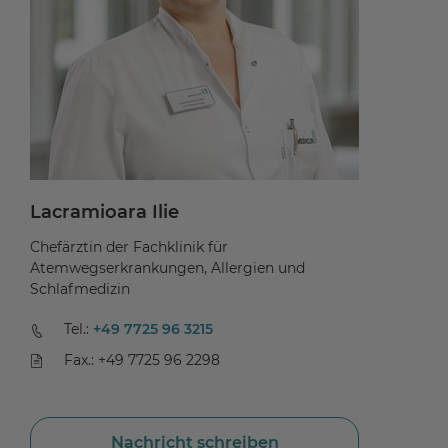
Lacramioara Ilie
Dr
Chefärztin der Fachklinik für
Che
Atemwegserkrankungen, Allergien und
un
Schlafmedizin
Tel.:
+49 7725 96 3215
Fax.: +49 7725 96 2298
Nachricht schreiben