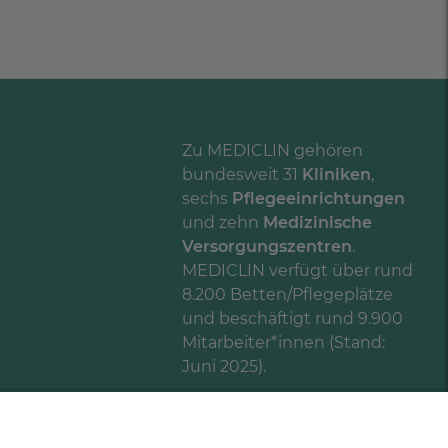
Zu MEDICLIN gehören
bundesweit 31
Kliniken
,
sechs
Pflegeeinrichtungen
und zehn
Medizinische
Versorgungszentren
.
MEDICLIN verfügt über rund
8.200 Betten/Pflegeplätze
und beschäftigt rund 9.900
Mitarbeiter*innen (Stand:
Juni 2025).