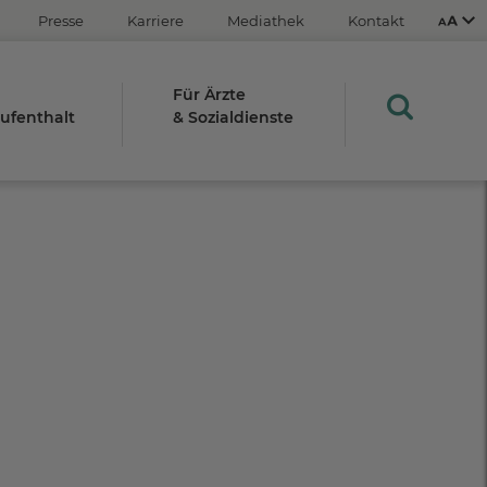
Presse
Karriere
Mediathek
Kontakt
Für Ärzte
aufenthalt
& Sozialdienste
Aus
An
STRG
Plus- (+)
Minus-Taste (-)
STRG
0